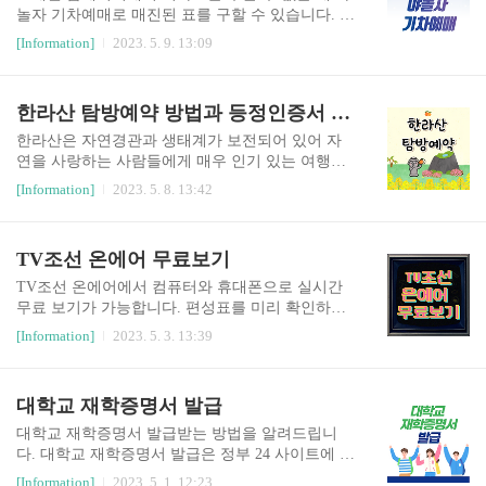
할 시, ..
급수수료 결제수단 (카드, 계좌이체 등) 온라인 여
놀자 기차예매로 매진된 표를 구할 수 있습니다. 최
권 재발급 온라인 신청: 정부24 정부 24 홈페이지에
근 야놀자의 정책이 변경되어 기차표를 구매할 때
[Information]
2023. 5. 9. 13:09
서 여권을 재발급을 받을 수 있습니다. 기존에는 여
국내숙소 또는 버스 상품과 함께 구매를 해야 기차
권을 받을 때 접수 때 1번, 수령 때 1번 총 2회 창구
표 예매가 가능하게 되었습니다. 변경된 정책에 따
를 방문해야 했습니다. 하지만 온라인 신청의 경우
라 기차표 예매하는 법을 알아보겠습니다. 시간이
한라산 탐방예약 방법과 등정인증서 신청 방법
여권 수령 때 1회 본인이 직접 창구를 방문하면 ..
없으신 분들을 위해 야놀자 기차예매를 하실 수 있
게 링크 남겨드릴테니 바로 예매하시길 바랍니다.
한라산은 자연경관과 생태계가 보전되어 있어 자
매진된 KTX표 예매하기 1. 코레일 홈페이지(http
연을 사랑하는 사람들에게 매우 인기 있는 여행지
s://www.letskorail.com/)에서 원하는 날짜의 기차표
중 하나입니다. 한라산은 다양한 코스로 구성되어
[Information]
2023. 5. 8. 13:42
예약 상황을 확인합니다. 5월 13일 토요일 서울역
있습니다. 그 중 한라산의 성판악과 관음사 탐방로
에서 출발해서 부산에 도착하는 KTX 편성정보를
를 간편하게 예약할 수 있는 방법을 알려드리겠습
확인해보겠습니다. 서울에서 6시 32분에 출발하는
니다. 한라산 탐방예약은 예약 시작과 동시에 인기
TV조선 온에어 무료보기
KTX 007 열차의 매진 상황을 확인하고 야놀자 홈..
있는 날짜는 조기 마감 되는 경우가 많습니다. 서둘
러서 예약 하시수 있게 아래 바로가기를 이용해주
TV조선 온에어에서 컴퓨터와 휴대폰으로 실시간
세요. 한라산 탐방예약하기 한라산 탐방예약은 다
무료 보기가 가능합니다. 편성표를 미리 확인하시
음과 같은 방법으로 가능합니다. 한라산의 탐방예
어 원하는 프로그램을 PC나 휴대폰으로 실시간으
[Information]
2023. 5. 3. 13:39
약은 매월 첫날 09시부터 다음 달 예약을 신청하실
로 즐겨보세요. TV조선 방송들을 실시간 보시려면
수 있습니다. 6월 중에 한라산 탐방예약을 계획하
TV조선 홈페이지에 접속하시거나 앱을 다운로드
고 계시다면 5월 1부터 예약이 가능합니다. 1. 한라
하여 설치한 후 시청하시면 됩니다. TV조선 온에
대학교 재학증명서 발급
산 국립공원 홈페이지(https://visithalla.jeju.go.kr/ma
어 무료 보기 TV조선 홈페이지에서는 TV조선 온
in..
에어, TV조선 2 온에어, 온에어 플러스 3가지 종류
대학교 재학증명서 발급받는 방법을 알려드립니
의 방송을 보실 수 있습니다. 아래의 링크로 원하는
다. 대학교 재학증명서 발급은 정부 24 사이트에 민
방송을 선택하셔서 들어가시면 실시간으로 방송되
원 신청하는 방법, 대학교 방문하여 신청하는 방법,
[Information]
2023. 5. 1. 12:23