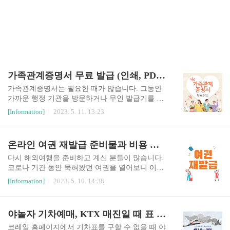
가족관계증명서 무료 발급 (인쇄, PDF 파일 저장)
가족관계증명서는 필요한 때가 많습니다. 그동안
가까운 행정 기관을 방문하거나 무인 발급기를 찾
아 수수료를 내고 발급받았습니다. 이제 가족관계
[Information]
2023. 5. 11. 13:23
증명서 인터넷으로 무료로 발급받으실 수 있습니
다. 가족관계증명서를 인쇄하고 PDF 파일로 저장
하는 방법 알아보겠습니다. 가족관계증명서 무료
온라인 여권 재발급 준비물과 비용 알아보기
발급 방법 가족관계증명서를 인터넷으로 발급받기
위해서는 법원 전자가족관계등록시스템으로 접속
다시 해외여행을 준비하고 계신 분들이 많습니다.
합니다. 이곳에서 무료로 발급이 가능합니다. 법원
코로나 기간 동안 묵혀왔던 여권을 열어보니 이미
전자가족관계등록시스템에 접속하기 위해서는 아
여권 만료 기간이 지났습니다. 기존에 전자여권 발
[Information]
2023. 5. 10. 14:38
래 바로가기를 이용해주세요. 1. 법원 전자가족관
급 이력이 있는 18세 이상 우리 국민이면 정부 24
계등록시스템에 접속하면 메인화면에서 가족관계
홈페이지에서 신청이 가능합니다. 온라인 여권 재
증명서를 선택합니다. 2. 이용약관에 동의해 주세
발급 준비물과 비용 알아보겠습니다. 온라인 여권
야놀자 기차예매, KTX 매진일 때 표 구하는 방법(최신)
요. 3. 필수 입력사항을 기재해 주시고 공동인증서.
재발급 준비물 1. 여권 사진 (6개월 이내 촬영): 온
금융인증서, 간편 인증을 해주세요. 네이버로 인증
라인으로 신청 시 파일로 준비 (인화 X) 2. 여권발
코레일 홈페이지에서 기차표를 구할 수 없을 때 야