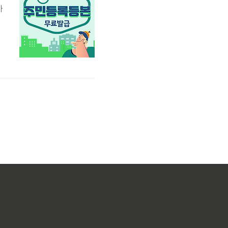
까
.
등
실