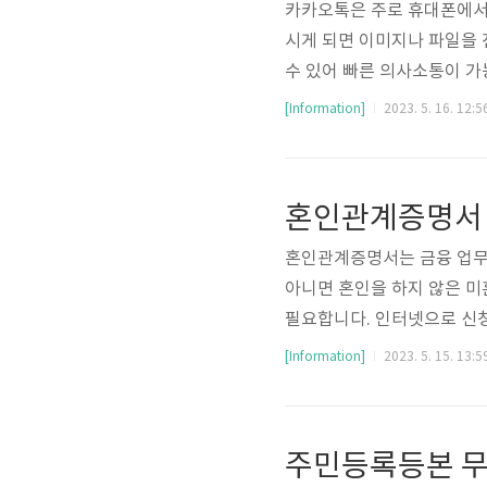
카카오톡은 주로 휴대폰에서 
시게 되면 이미지나 파일을 
수 있어 빠른 의사소통이 가
PC버전 다운로드 방법 아래
[Information]
2023. 5. 16. 12:5
홈페이지로 이동합니다. 1.
설치이니 컴퓨터 사양에 따라 
드는 윈도우 7 이상의 운영체체
혼인관계증명서 무
됩니다. 다운된 파일..
혼인관계증명서는 금융 업무나
아니면 혼인을 하지 않은 
필요합니다. 인터넷으로 신청
다. 아래 바로가기를 이용
[Information]
2023. 5. 15. 13:5
스템으로 이동합니다. 혼인
위해서는 법원 전자가족관계등록시스템
니다. 메인화면에서 [혼인관
주민등록등본 무료
항을 입력해주세요. [공동인증서