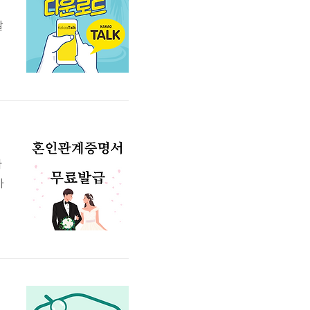
할
톡
톡
로
드
다
가
시
사