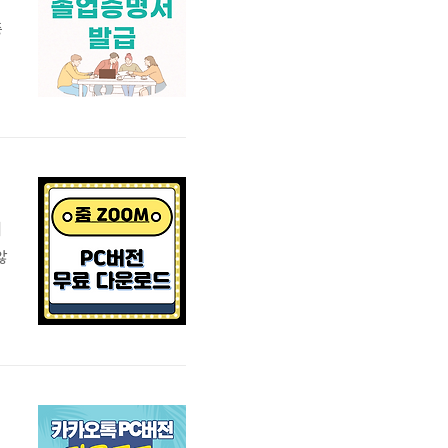
증
검
데
않
C
래
로
서