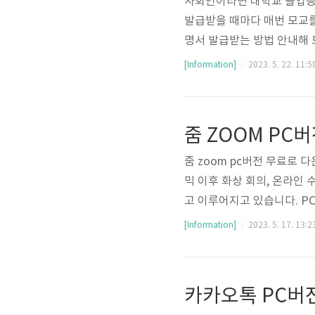
사회인이라면 대학교 졸업증
발급받을 때마다 매번 모교를
명서 발급받는 방법 안내해 
에서 발급받으실 수 있습니다.
[Information]
2023. 5. 22. 11:5
졸업증명서 발급 서비스는 정
하는 서비스입니다. (1) 
이지로 이동할 수 있습니다. 
줌 ZOOM PC
색하여 서비스 바로가기 [대학
줌 zoom pc버전 무료로
믹 이후 화상 회의, 온라인 
고 이루어지고 있습니다. P
버전 무료 다운로드 방법 줌
[Information]
2023. 5. 17. 13:2
바로가기 통해 줌 공식 홈페
드가 진행이 됩니다. 컴퓨터
[ZoomInstaller] 파
카카오톡 PC버
열립니다. 3. 줌 pc..