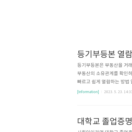
등기부등본 열
등기부등본은 부동산을 거래
부동산의 소유관계를 확인하
빠르고 쉽게 열람하는 방법
는 대한민국 법원 인터넷등
[Information]
2023. 5. 23. 14:3
습니다. (1) 인터넷 등기소
로 이동합니다. 열람수수료는 
발급용 화면에서 출력하셔야
대학교 졸업증명
다. 부동산 거래 시 확인용으